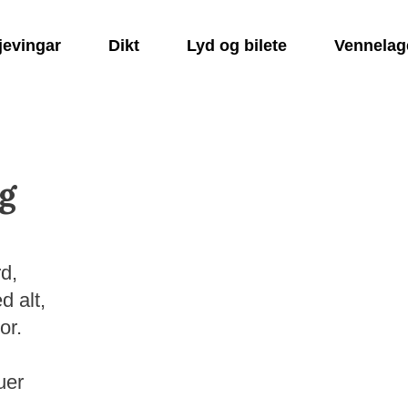
jevingar
Dikt
Lyd og bilete
Vennelag
ng
d,
d alt,
or.
uer