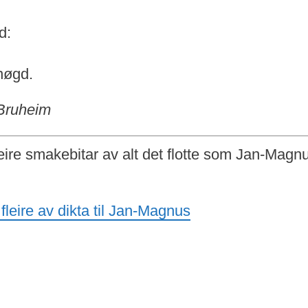
d:
nøgd.
ruheim
leire smakebitar av alt det flotte som Jan-Mag
fleire av dikta til Jan-Magnus