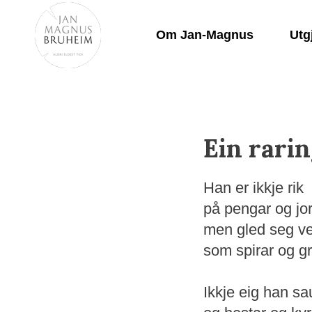
Skip
to
Om Jan-Magnus
Utg
Content
Ein rari
Han er ikkje rik
på pengar og jor
men gled seg ve
som spirar og gr
Ikkje eig han sa