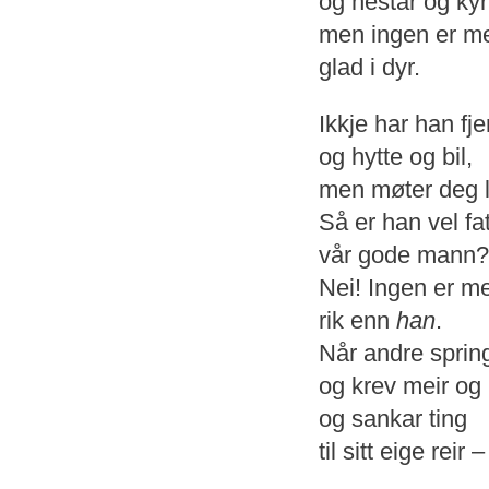
og hestar og kyr
men ingen er me
glad i dyr.
Ikkje har han fj
og hytte og bil,
men møter deg li
Så er han vel fa
vår gode mann?
Nei! Ingen er me
rik enn
han
.
Når andre sprin
og krev meir og
og sankar ting
til sitt eige reir –