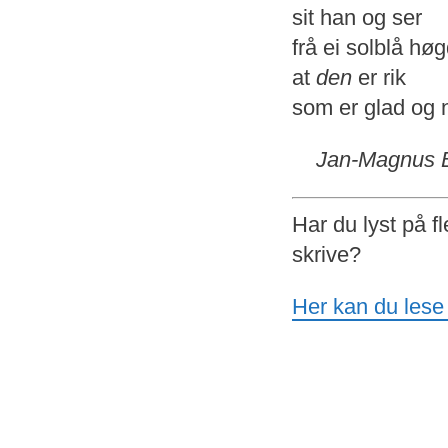
sit han og ser
frå ei solblå høg
at
den
er rik
som er glad og 
Jan-Magnus B
Har du lyst på f
skrive?
Her kan du lese 