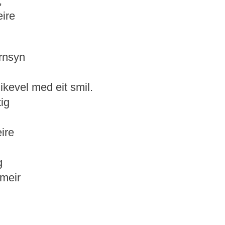
,
ire
ernsyn
kevel med eit smil.
tig
ire
g
 meir