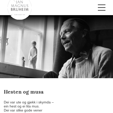
Skip
to
Content
Hesten og musa
Dei var ute og gjekk i skymda –
ein hest og ei lita mus.
Dei var slike gode vener