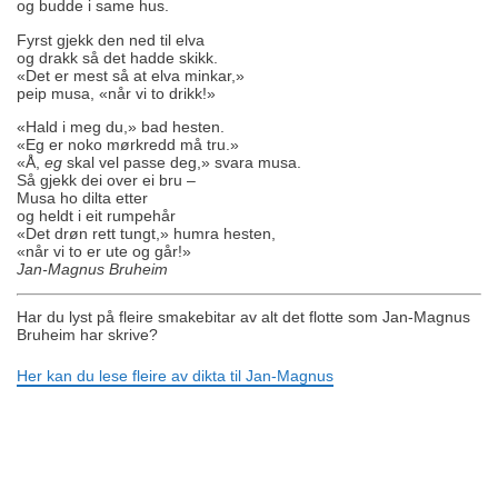
og budde i same hus.
Fyrst gjekk den ned til elva
og drakk så det hadde skikk.
«Det er mest så at elva minkar,»
peip musa, «når vi to drikk!»
«Hald i meg du,» bad hesten.
«Eg er noko mørkredd må tru.»
«Å,
eg
skal vel passe deg,» svara musa.
Så gjekk dei over ei bru –
Musa ho dilta etter
og heldt i eit rumpehår
«Det drøn rett tungt,» humra hesten,
«når vi to er ute og går!»
Jan-Magnus Bruheim
Har du lyst på fleire smakebitar av alt det flotte som Jan-Magnus
Bruheim har skrive?
Her kan du lese fleire av dikta til Jan-Magnus