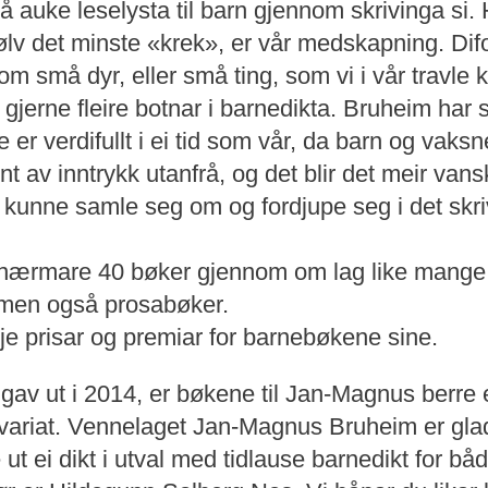
 auke leselysta til barn gjennom skrivinga si. H
jølv det minste «krek», er vår medskapning. Dif
m små dyr, eller små ting, som vi i vår travle 
 gjerne fleire botnar i barnedikta. Bruheim har 
r verdifullt i ei tid som vår, da barn og vaksne 
 av inntrykk utanfrå, og det blir det meir va
 kunne samle seg om og fordjupe seg i det skri
nærmare 40 bøker gjennom om lag like mange å
 men også prosabøker.
je prisar og premiar for barnebøkene sine.
gav ut i 2014, er bøkene til Jan-Magnus berre 
ikvariat. Vennelaget Jan-Magnus Bruheim er glad
 ut ei dikt i utval med tidlause barnedikt for bå