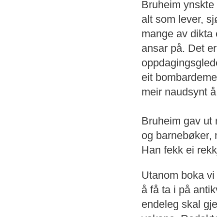
Bruheim ynskte å
alt som lever, s
mange av dikta o
ansar på. Det er
oppdagingsglede e
eit bombardement
meir naudsynt å
Bruheim gav ut 
og barnebøker,
Han fekk ei rekk
Utanom boka vi 
å få ta i på ant
endeleg skal gje