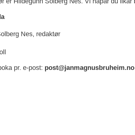
r er Hildegunn Solberg Nes. Vi håpar du likar 
da
olberg Nes, redaktør
oll
boka pr. e-post:
post@janmagnusbruheim.no