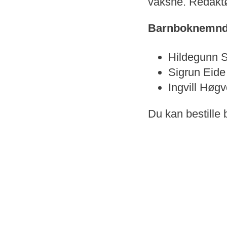
vaksne. Redaktø
Barnboknemn
Hildegunn S
Sigrun Eide
Ingvill Høgv
Du kan bestille 