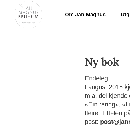
Skip
to
Om Jan-Magnus
Utg
Content
Ny bok
Endeleg!
I august 2018 k
m.a. dei kjende 
«Ein raring», «
fleire. Tittelen 
post:
post@jan