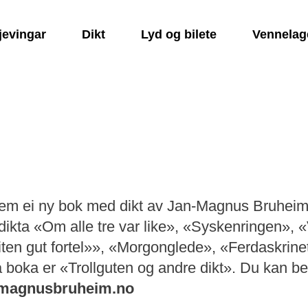
jevingar
Dikt
Lyd og bilete
Vennelag
jem ei ny bok med dikt av Jan-Magnus Bruheim.
dikta «Om alle tre var like», «Syskenringen», 
Liten gut fortel»», «Morgonglede», «Ferdaskrin
på boka er «Trollguten og andre dikt». Du kan bes
magnusbruheim.no