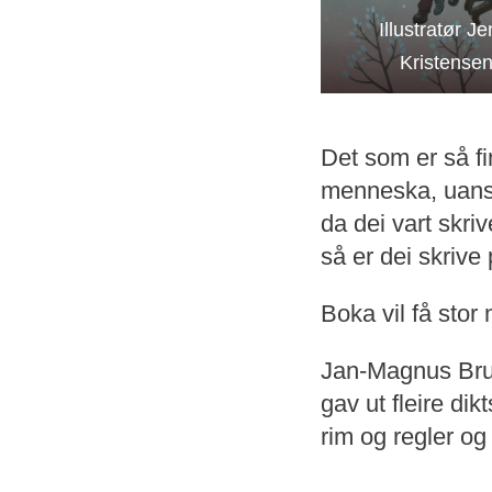
Illustratør Je
Kristense
Det som er så fi
menneska, uanset
da dei vart skri
så er dei skrive
Boka vil få stor
Jan-Magnus Bruh
gav ut fleire di
rim og regler og 