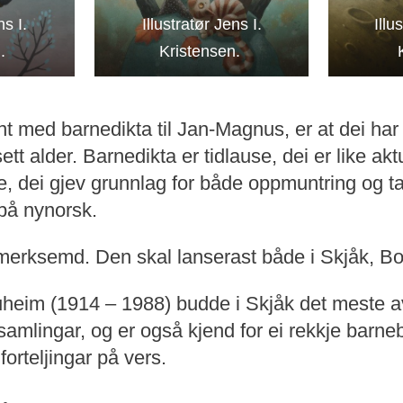
ns I.
Illustratør Jens I.
Illu
n.
Kristensen.
nt med barnedikta til Jan-Magnus, er at dei har
t alder. Barnedikta er tidlause, dei er like akt
ve, dei gjev grunnlag for både oppmuntring og 
 på nynorsk.
 merksemd. Den skal lanserast både i Skjåk, Bo
eim (1914 – 1988) budde i Skjåk det meste av 
ktsamlingar, og er også kjend for ei rekkje barn
forteljingar på vers.