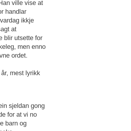
an ville vise at
or handlar
kvardag ikkje
sagt at
blir utsette for
nskeleg, men enno
vne ordet.
r, mest lyrikk
ein sjeldan gong
e for at vi no
de barn og