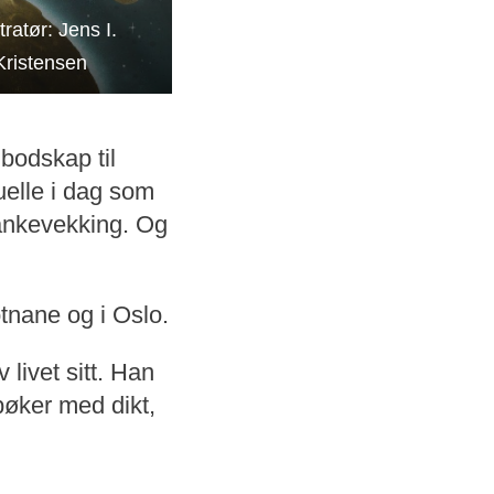
stratør: Jens I.
Kristensen
 bodskap til
uelle i dag som
tankevekking. Og
tnane og i Oslo.
livet sitt. Han
ebøker med dikt,